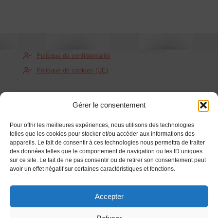
Politique de confidentialité
Politique de cookies (UE)
Gérer le consentement
Pour offrir les meilleures expériences, nous utilisons des technologies
telles que les cookies pour stocker et/ou accéder aux informations des
+33 6 23 80 30 84
appareils. Le fait de consentir à ces technologies nous permettra de traiter
des données telles que le comportement de navigation ou les ID uniques
sur ce site. Le fait de ne pas consentir ou de retirer son consentement peut
avoir un effet négatif sur certaines caractéristiques et fonctions.
contact@oktechconseils.com
Accepter